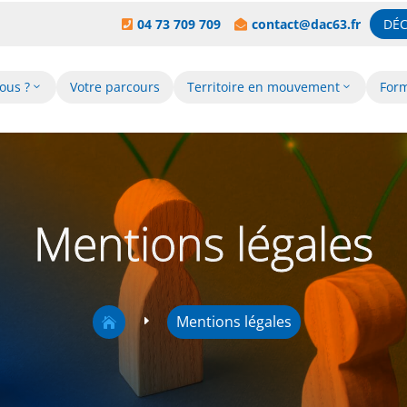
04 73 709 709
contact@dac63.fr
DÉC


ous ?
Votre parcours
Territoire en mouvement
For
Mentions légales
Mentions légales
E
