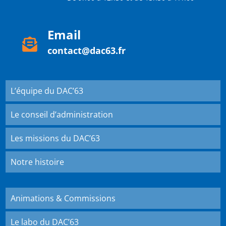
Email

contact@dac63.fr
L’équipe du DAC’63
Le conseil d’administration
Les missions du DAC’63
Notre histoire
Animations & Commissions
Le labo du DAC’63