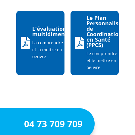
Le Plan
Personnalisé
L'évaluation
de
multidimensionnelle
Coordination
en Santé


La comprendre
(PPCS)
et la mettre en
Le comprendre
oeuvre
et le mettre en
oeuvre
04 73 709 709