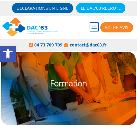
DÉCLARATIONS EN LIGNE
LE DAC'63 RECRUTE
b
VOTRE AVIS
Ouvrir la barre d’outils
04 73 709 709
contact@dac63.fr


Formation